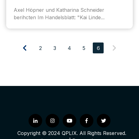
Axel Höpner und Katharina Schneider
berihcten Im Handelsblatt: "Kai Linde...
2
3
4
5
6
Copyright © 2024 QPLIX. All Rights Reserved.