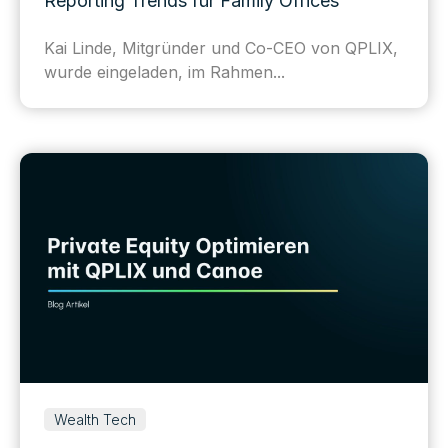
Reporting Trends für Family Offices
Kai Linde, Mitgründer und Co-CEO von QPLIX,
wurde eingeladen, im Rahmen...
Wealth Tech