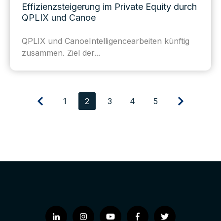
Effizienzsteigerung im Private Equity durch
QPLIX und Canoe
QPLIX und
Canoe
Intelligence
arbeiten
künftig
zusammen. Ziel der...
1
2
3
4
5