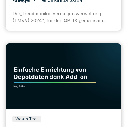
Anleger - Trendmonitor 2024
De
r
„
Trend
m
onitor Vermögensverwaltung
(TMVV) 2024“, für den QPLIX gemeinsam...
Wealth Tech