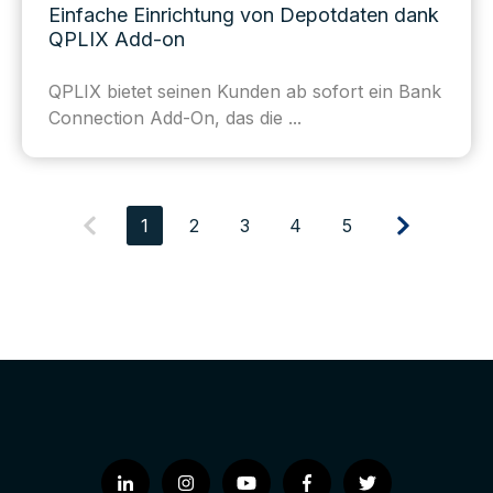
Einfache Einrichtung von Depotdaten dank
QPLIX Add-on
QPLIX
bietet seinen Kunden ab sofort ein
Bank
Connection Add-O
n
,
das die
...
1
2
3
4
5