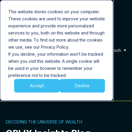
This website stores cookies on your computer.
These cookies are used to improve your website
Produkt
experience and provide more personalized
services to you, both on this website and through
Lösungen
other media. To find out more about the cookies
we use, see our Privacy Policy.
Deutsch
If you decline, your information won’t be tracked
Über uns
when you visit this website. A single cookie will
be used in your browser to remember your
Karriere
preference not to be tracked.
Accept
Decline
Insights
DECODING THE UNIVERSE OF WEALTH