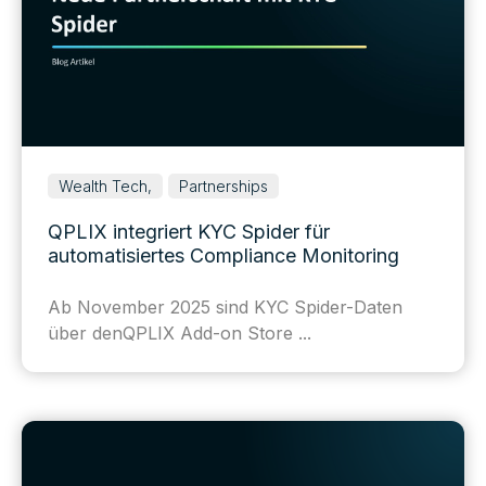
Wealth Tech,
Partnerships
QPLIX integriert KYC Spider für
automatisiertes Compliance Monitoring
Ab November 2025 sind
KYC Spider
-Daten
über den
QPLIX Add-on Store
...