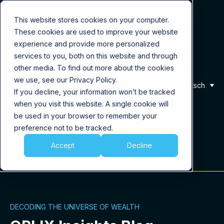
This website stores cookies on your computer.
These cookies are used to improve your website
Produkt
experience and provide more personalized
services to you, both on this website and through
Lösungen
other media. To find out more about the cookies
we use, see our Privacy Policy.
Deutsch
If you decline, your information won’t be tracked
Über uns
when you visit this website. A single cookie will
be used in your browser to remember your
Karriere
preference not to be tracked.
Accept
Decline
Insights
DECODING THE UNIVERSE OF WEALTH