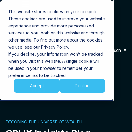
This website stores cookies on your computer.
These cookies are used to improve your website
Produkt
experience and provide more personalized
services to you, both on this website and through
Lösungen
other media. To find out more about the cookies
we use, see our Privacy Policy.
Deutsch
If you decline, your information won’t be tracked
Über uns
when you visit this website. A single cookie will
be used in your browser to remember your
Karriere
preference not to be tracked.
Accept
Decline
Insights
DECODING THE UNIVERSE OF WEALTH